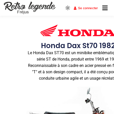
Se connecter
Le Club Moto du Var Est
Retro Legende
Frejus
Honda Dax St70 198
Le Honda Dax ST70 est un minibike emblématiq
série ST de Honda, produit entre 1969 et 1
Reconnaissable à son cadre en acier pressé en 
"T" et à son design compact, il a été conçu po
conduite urbaine agile et un usage récréati