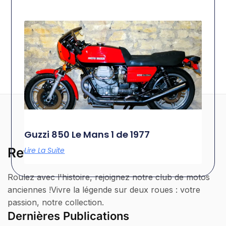
Guzzi 850 Le Mans 1 de 1977
Retrolegende
Lire La Suite
Roulez avec l'histoire, rejoignez notre club de motos
anciennes !Vivre la légende sur deux roues : votre
passion, notre collection.
Dernières Publications