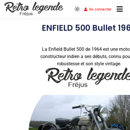
Se connecter
Le Club Moto du Var Est
Retro Legende
ENFIELD 500 Bullet 19
Frejus
La Enfield Bullet 500 de 1964 est une moto
constructeur indien a ses débuts, connu pou
robustesse et son style vintage.