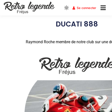
Se connecter
Le Club Moto du Var Est
Retro Legende
DUCATI 888
Frejus
Raymond Roche membre de notre club sur une d